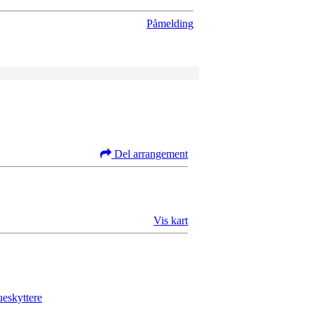
Påmelding
Del arrangement
Vis kart
ueskyttere