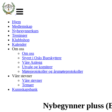
Veksle
navigasjon
Hjem
Medlemskap
Nybegynnerkurs
Treninger
Klubbshop
Kalender
Om oss
Om oss
Styret i Oslo Bueskyttere
Våre Anlegg
Utvalg og komiteer
Møteprotokoller og årsmøteprotokoller
Våre stevner
Våre stevner
Temaer
Kunnskapsbank
Nybegynner pluss (E