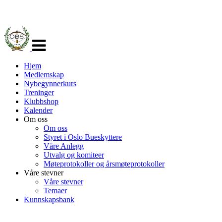
Veksle
navigasjon
Hjem
Medlemskap
Nybegynnerkurs
Treninger
Klubbshop
Kalender
Om oss
Om oss
Styret i Oslo Bueskyttere
Våre Anlegg
Utvalg og komiteer
Møteprotokoller og årsmøteprotokoller
Våre stevner
Våre stevner
Temaer
Kunnskapsbank