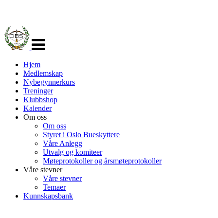
Veksle
navigasjon
Hjem
Medlemskap
Nybegynnerkurs
Treninger
Klubbshop
Kalender
Om oss
Om oss
Styret i Oslo Bueskyttere
Våre Anlegg
Utvalg og komiteer
Møteprotokoller og årsmøteprotokoller
Våre stevner
Våre stevner
Temaer
Kunnskapsbank