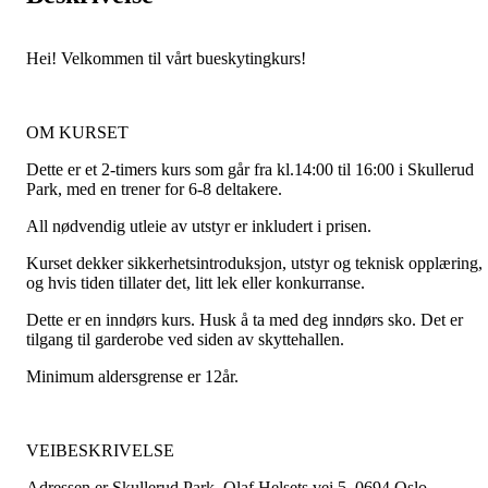
Hei! Velkommen til vårt bueskytingkurs!
OM KURSET
Dette er et 2-timers kurs som går fra kl.14:00 til 16:00 i Skullerud
Park, med en trener for 6-8 deltakere.
All nødvendig utleie av utstyr er inkludert i prisen.
Kurset dekker sikkerhetsintroduksjon, utstyr og teknisk opplæring,
og hvis tiden tillater det, litt lek eller konkurranse.
Dette er en inndørs kurs. Husk å ta med deg inndørs sko. Det er
tilgang til garderobe ved siden av skyttehallen.
Minimum aldersgrense er 12år.
VEIBESKRIVELSE
Adressen er Skullerud Park, Olaf Helsets vei 5, 0694 Oslo.