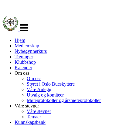
Veksle
navigasjon
Hjem
Medlemskap
Nybegynnerkurs
Treninger
Klubbshop
Kalender
Om oss
Om oss
Styret i Oslo Bueskyttere
Våre Anlegg
Utvalg og komiteer
Møteprotokoller og årsmøteprotokoller
Våre stevner
Våre stevner
Temaer
Kunnskapsbank