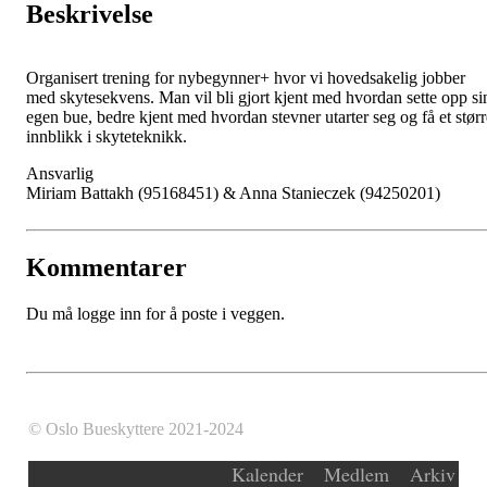
Beskrivelse
Organisert trening for nybegynner+ hvor vi hovedsakelig jobber
med skytesekvens. Man vil bli gjort kjent med hvordan sette opp si
egen bue, bedre kjent med hvordan stevner utarter seg og få et størr
innblikk i skyteteknikk.
Ansvarlig
Miriam Battakh (95168451) & Anna Stanieczek (94250201)
Kommentarer
Du må logge inn for å poste i veggen.
© Oslo Bueskyttere 2021-2024
Kalender
Medlem
Arkiv