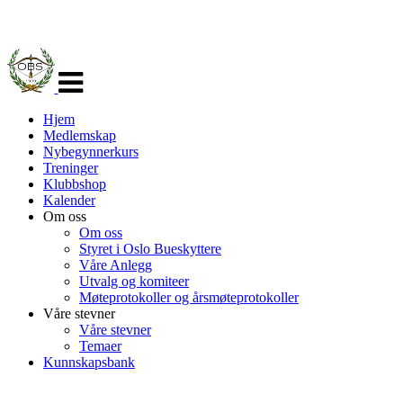
Veksle
navigasjon
Hjem
Medlemskap
Nybegynnerkurs
Treninger
Klubbshop
Kalender
Om oss
Om oss
Styret i Oslo Bueskyttere
Våre Anlegg
Utvalg og komiteer
Møteprotokoller og årsmøteprotokoller
Våre stevner
Våre stevner
Temaer
Kunnskapsbank