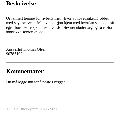
Beskrivelse
Organisert trening for nybegynner+ hvor vi hovedsakelig jobber
med skytesekvens. Man vil bli gjort kjent med hvordan sette opp si
egen bue, bedre kjent med hvordan stevner utarter seg og få et størr
innblikk i skyteteknikk.
Ansvarlig Thomas Olsen
90785102
Kommentarer
Du må logge inn for å poste i veggen.
© Oslo Bueskyttere 2021-2024