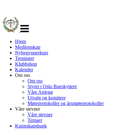
Veksle
navigasjon
Hjem
Medlemskap
Nybegynnerkurs
Treninger
Klubbshop
Kalender
Om oss
Om oss
Styret i Oslo Bueskyttere
Våre Anlegg
Utvalg og komiteer
Møteprotokoller og årsmøteprotokoller
Våre stevner
Våre stevner
Temaer
Kunnskapsbank