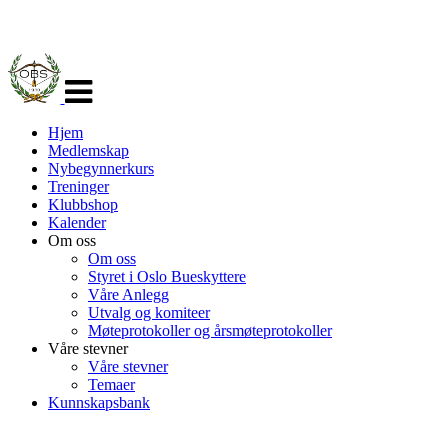
Veksle
navigasjon
Hjem
Medlemskap
Nybegynnerkurs
Treninger
Klubbshop
Kalender
Om oss
Om oss
Styret i Oslo Bueskyttere
Våre Anlegg
Utvalg og komiteer
Møteprotokoller og årsmøteprotokoller
Våre stevner
Våre stevner
Temaer
Kunnskapsbank