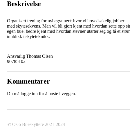
Beskrivelse
Organisert trening for nybegynner+ hvor vi hovedsakelig jobber
med skytesekvens. Man vil bli gjort kjent med hvordan sette opp si
egen bue, bedre kjent med hvordan stevner utarter seg og få et størr
innblikk i skyteteknikk.
Ansvarlig Thomas Olsen
90785102
Kommentarer
Du må logge inn for å poste i veggen.
© Oslo Bueskyttere 2021-2024