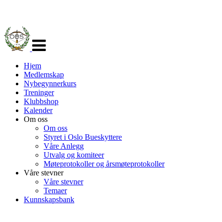
Veksle
navigasjon
Hjem
Medlemskap
Nybegynnerkurs
Treninger
Klubbshop
Kalender
Om oss
Om oss
Styret i Oslo Bueskyttere
Våre Anlegg
Utvalg og komiteer
Møteprotokoller og årsmøteprotokoller
Våre stevner
Våre stevner
Temaer
Kunnskapsbank