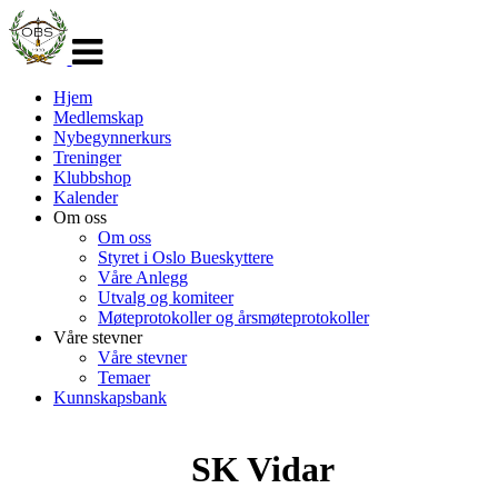
Veksle
navigasjon
Hjem
Medlemskap
Nybegynnerkurs
Treninger
Klubbshop
Kalender
Om oss
Om oss
Styret i Oslo Bueskyttere
Våre Anlegg
Utvalg og komiteer
Møteprotokoller og årsmøteprotokoller
Våre stevner
Våre stevner
Temaer
Kunnskapsbank
SK Vidar