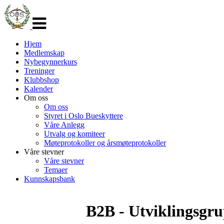
Veksle
navigasjon
Hjem
Medlemskap
Nybegynnerkurs
Treninger
Klubbshop
Kalender
Om oss
Om oss
Styret i Oslo Bueskyttere
Våre Anlegg
Utvalg og komiteer
Møteprotokoller og årsmøteprotokoller
Våre stevner
Våre stevner
Temaer
Kunnskapsbank
B2B - Utviklingsgr