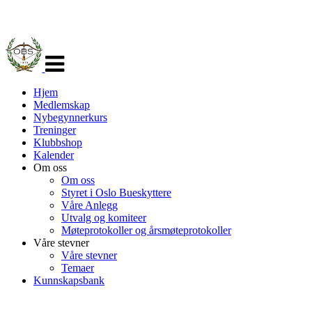
Veksle
navigasjon
Hjem
Medlemskap
Nybegynnerkurs
Treninger
Klubbshop
Kalender
Om oss
Om oss
Styret i Oslo Bueskyttere
Våre Anlegg
Utvalg og komiteer
Møteprotokoller og årsmøteprotokoller
Våre stevner
Våre stevner
Temaer
Kunnskapsbank