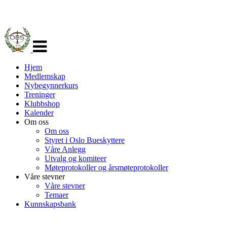
Veksle
navigasjon
Hjem
Medlemskap
Nybegynnerkurs
Treninger
Klubbshop
Kalender
Om oss
Om oss
Styret i Oslo Bueskyttere
Våre Anlegg
Utvalg og komiteer
Møteprotokoller og årsmøteprotokoller
Våre stevner
Våre stevner
Temaer
Kunnskapsbank