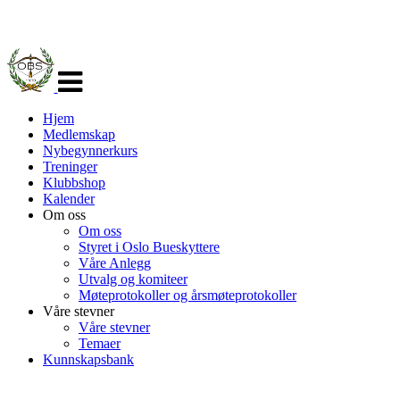
Veksle
navigasjon
Hjem
Medlemskap
Nybegynnerkurs
Treninger
Klubbshop
Kalender
Om oss
Om oss
Styret i Oslo Bueskyttere
Våre Anlegg
Utvalg og komiteer
Møteprotokoller og årsmøteprotokoller
Våre stevner
Våre stevner
Temaer
Kunnskapsbank