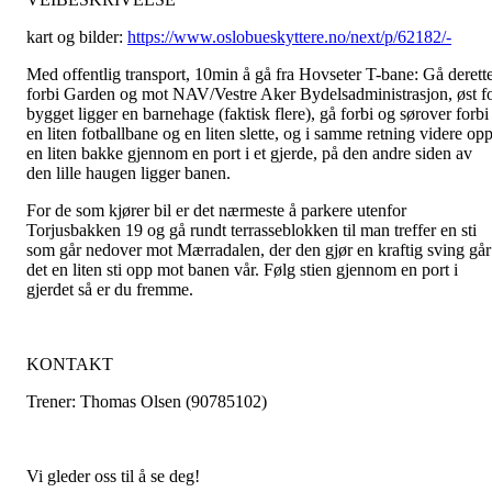
kart og bilder:
https://www.oslobueskyttere.no/next/p/62182/-
Med offentlig transport, 10min å gå fra Hovseter T-bane: Gå derett
forbi Garden og mot NAV/Vestre Aker Bydelsadministrasjon, øst f
bygget ligger en barnehage (faktisk flere), gå forbi og sørover forbi
en liten fotballbane og en liten slette, og i samme retning videre op
en liten bakke gjennom en port i et gjerde, på den andre siden av
den lille haugen ligger banen.
For de som kjører bil er det nærmeste å parkere utenfor
Torjusbakken 19 og gå rundt terrasseblokken til man treffer en sti
som går nedover mot Mærradalen, der den gjør en kraftig sving går
det en liten sti opp mot banen vår. Følg stien gjennom en port i
gjerdet så er du fremme.
KONTAKT
Trener:
Thomas Olsen (90785102)
Vi gleder oss til å se deg!