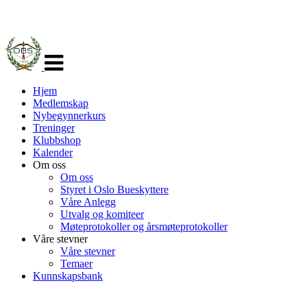
Veksle
navigasjon
Hjem
Medlemskap
Nybegynnerkurs
Treninger
Klubbshop
Kalender
Om oss
Om oss
Styret i Oslo Bueskyttere
Våre Anlegg
Utvalg og komiteer
Møteprotokoller og årsmøteprotokoller
Våre stevner
Våre stevner
Temaer
Kunnskapsbank