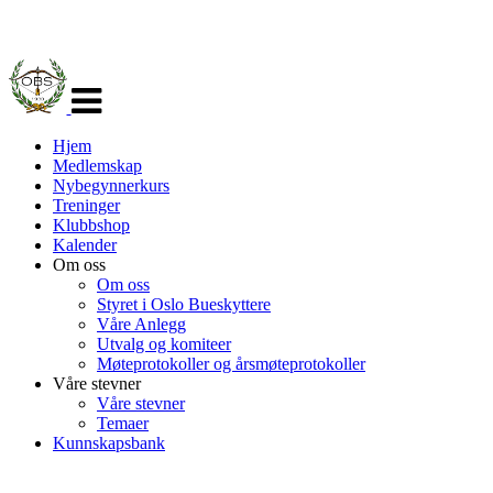
Veksle
navigasjon
Hjem
Medlemskap
Nybegynnerkurs
Treninger
Klubbshop
Kalender
Om oss
Om oss
Styret i Oslo Bueskyttere
Våre Anlegg
Utvalg og komiteer
Møteprotokoller og årsmøteprotokoller
Våre stevner
Våre stevner
Temaer
Kunnskapsbank