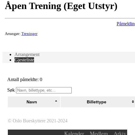
Åpen Trening (Eget Utstyr)
Påmeldin
Arrangør:
Treninger
Arrangement
Gjesteliste
Antall påmeldte: 0
Søk
Navn
Billettype
© Oslo Bueskyttere 2021-2024
Kalender
Medlem
Arkiv