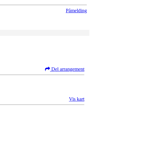
Påmelding
Del arrangement
Vis kart