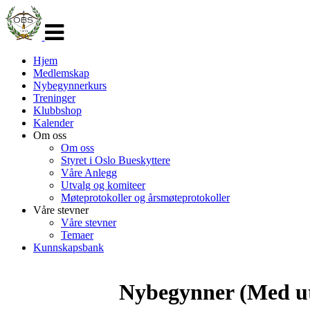
Veksle
navigasjon
Hjem
Medlemskap
Nybegynnerkurs
Treninger
Klubbshop
Kalender
Om oss
Om oss
Styret i Oslo Bueskyttere
Våre Anlegg
Utvalg og komiteer
Møteprotokoller og årsmøteprotokoller
Våre stevner
Våre stevner
Temaer
Kunnskapsbank
Nybegynner (Med u