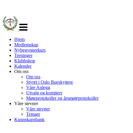
Veksle
navigasjon
Hjem
Medlemskap
Nybegynnerkurs
Treninger
Klubbshop
Kalender
Om oss
Om oss
Styret i Oslo Bueskyttere
Våre Anlegg
Utvalg og komiteer
Møteprotokoller og årsmøteprotokoller
Våre stevner
Våre stevner
Temaer
Kunnskapsbank