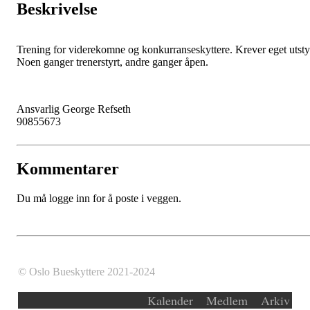
Beskrivelse
Trening for viderekomne og konkurranseskyttere. Krever eget utsty
Noen ganger trenerstyrt, andre ganger åpen.
Ansvarlig George Refseth
90855673
Kommentarer
Du må logge inn for å poste i veggen.
© Oslo Bueskyttere 2021-2024
Kalender
Medlem
Arkiv