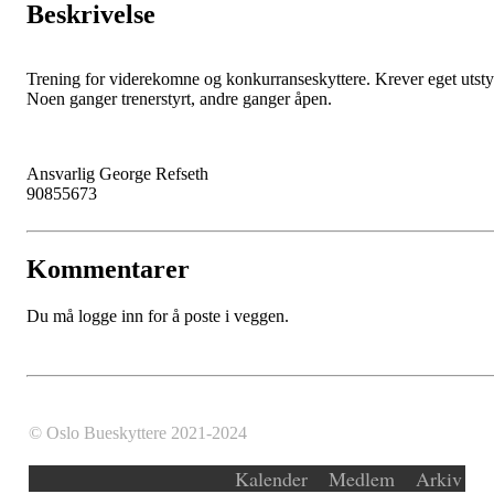
Beskrivelse
Trening for viderekomne og konkurranseskyttere. Krever eget utsty
Noen ganger trenerstyrt, andre ganger åpen.
Ansvarlig George Refseth
90855673
Kommentarer
Du må logge inn for å poste i veggen.
© Oslo Bueskyttere 2021-2024
Kalender
Medlem
Arkiv