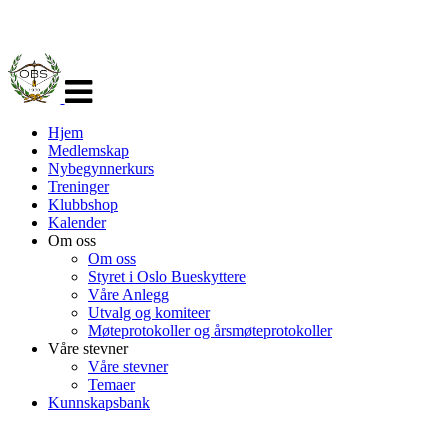
Veksle
navigasjon
Hjem
Medlemskap
Nybegynnerkurs
Treninger
Klubbshop
Kalender
Om oss
Om oss
Styret i Oslo Bueskyttere
Våre Anlegg
Utvalg og komiteer
Møteprotokoller og årsmøteprotokoller
Våre stevner
Våre stevner
Temaer
Kunnskapsbank