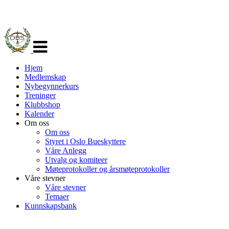
Veksle
navigasjon
Hjem
Medlemskap
Nybegynnerkurs
Treninger
Klubbshop
Kalender
Om oss
Om oss
Styret i Oslo Bueskyttere
Våre Anlegg
Utvalg og komiteer
Møteprotokoller og årsmøteprotokoller
Våre stevner
Våre stevner
Temaer
Kunnskapsbank