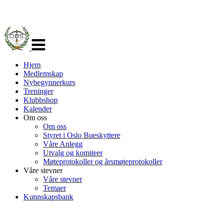
Veksle
navigasjon
Hjem
Medlemskap
Nybegynnerkurs
Treninger
Klubbshop
Kalender
Om oss
Om oss
Styret i Oslo Bueskyttere
Våre Anlegg
Utvalg og komiteer
Møteprotokoller og årsmøteprotokoller
Våre stevner
Våre stevner
Temaer
Kunnskapsbank