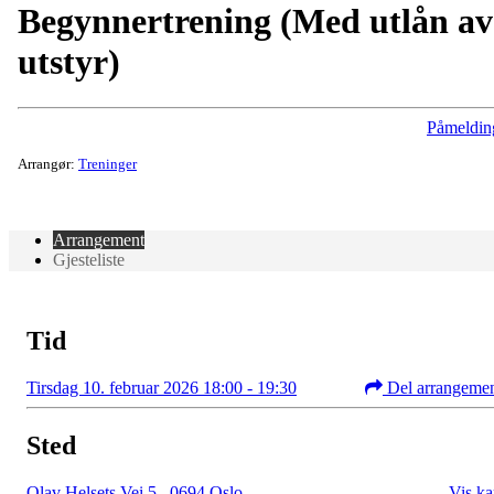
Begynnertrening (Med utlån av
utstyr)
Påmeldin
Arrangør:
Treninger
Arrangement
Gjesteliste
Tid
Tirsdag 10. februar 2026 18:00 - 19:30
Del arrangeme
Sted
Olav Helsets Vei 5
,
0694 Oslo
Vis ka