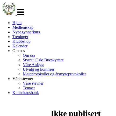
Veksle
navigasjon
Hjem
Medlemskap
Nybegynnerkurs
Treninger
Klubbshop
Kalender
Om oss
Om oss
Styret i Oslo Bueskyttere
Våre Anlegg
Utvalg og komiteer
Møteprotokoller og årsmøteprotokoller
Våre stevner
Våre stevner
Temaer
Kunnskapsbank
Ikke publisert