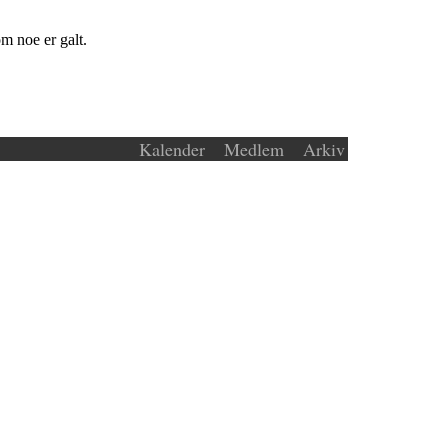
m noe er galt.
Kalender
Medlem
Arkiv