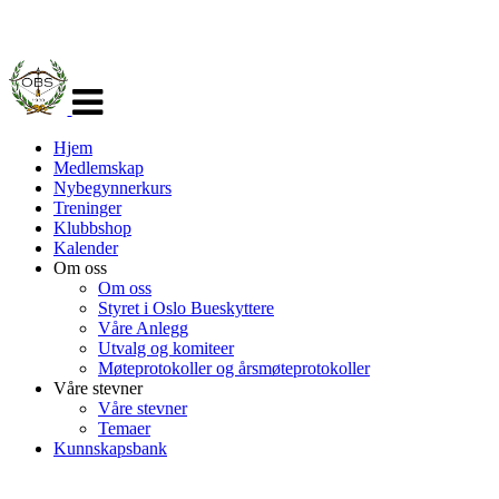
Veksle
navigasjon
Hjem
Medlemskap
Nybegynnerkurs
Treninger
Klubbshop
Kalender
Om oss
Om oss
Styret i Oslo Bueskyttere
Våre Anlegg
Utvalg og komiteer
Møteprotokoller og årsmøteprotokoller
Våre stevner
Våre stevner
Temaer
Kunnskapsbank