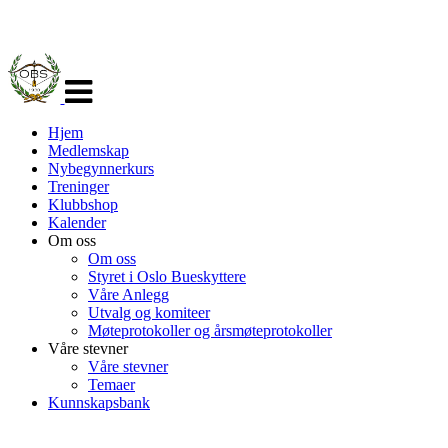
Veksle
navigasjon
Hjem
Medlemskap
Nybegynnerkurs
Treninger
Klubbshop
Kalender
Om oss
Om oss
Styret i Oslo Bueskyttere
Våre Anlegg
Utvalg og komiteer
Møteprotokoller og årsmøteprotokoller
Våre stevner
Våre stevner
Temaer
Kunnskapsbank