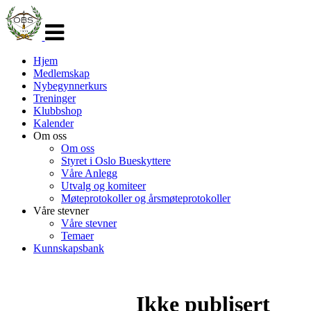
Veksle
navigasjon
Hjem
Medlemskap
Nybegynnerkurs
Treninger
Klubbshop
Kalender
Om oss
Om oss
Styret i Oslo Bueskyttere
Våre Anlegg
Utvalg og komiteer
Møteprotokoller og årsmøteprotokoller
Våre stevner
Våre stevner
Temaer
Kunnskapsbank
Ikke publisert