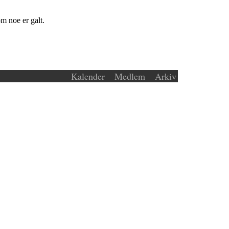
m noe er galt.
Kalender
Medlem
Arkiv