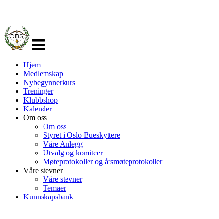
Veksle
navigasjon
Hjem
Medlemskap
Nybegynnerkurs
Treninger
Klubbshop
Kalender
Om oss
Om oss
Styret i Oslo Bueskyttere
Våre Anlegg
Utvalg og komiteer
Møteprotokoller og årsmøteprotokoller
Våre stevner
Våre stevner
Temaer
Kunnskapsbank