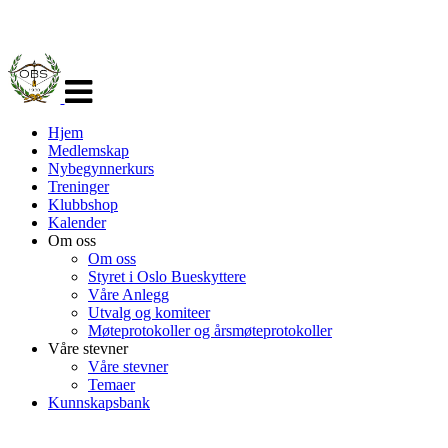
Veksle
navigasjon
Hjem
Medlemskap
Nybegynnerkurs
Treninger
Klubbshop
Kalender
Om oss
Om oss
Styret i Oslo Bueskyttere
Våre Anlegg
Utvalg og komiteer
Møteprotokoller og årsmøteprotokoller
Våre stevner
Våre stevner
Temaer
Kunnskapsbank