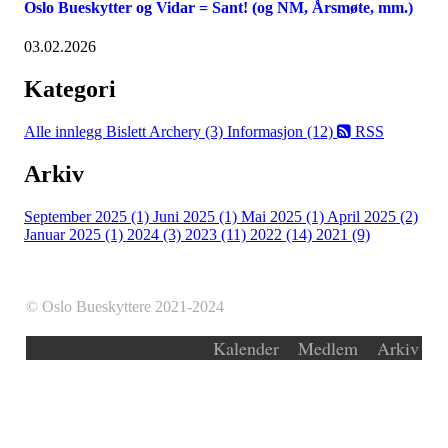
Oslo Bueskytter og Vidar = Sant! (og NM, Årsmøte, mm.)
03.02.2026
Kategori
Alle innlegg
Bislett Archery (3)
Informasjon (12)
RSS
Arkiv
September 2025 (1)
Juni 2025 (1)
Mai 2025 (1)
April 2025 (2)
Januar 2025 (1)
2024 (3)
2023 (11)
2022 (14)
2021 (9)
© Oslo Bueskyttere 2021-2024
Kalender
Medlem
Arkiv