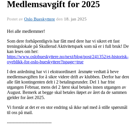
Medlemsavgift for 2025
Postet av
Oslo Bueskyttere
den
18. jan 2025
Hei alle medlemmer!
Som dere forhåpentligvis har fått med dere har vi sikret ett fast
treningslokale på Skullerud Aktivitetspark som nå er i full bruk! De
kan leses om her:
https://www.oslobueskyttere.no/next/blog/post/241352/et-historisk-
oyeblikk-for-oslo-bueskyttere?ispage=true
I den anledning har vi i ekstraordinært årsmøte vedtatt å heve
medlemsavgiften for å sikre videre drift av klubben. Derfor har der
alle fått kontingenten delt i 2 betalingsrunder. Del 1 har frist
utgangen Februar, mens del 2 først skal betales innen utgangen av
August. Bemerk at begge skal betales iløpet av året da de sammen
gjelder for året 2025.
Vi forstår at det er en stor endring så ikke nøl med å stille spørsmål
til oss på mail.
-------------------------------