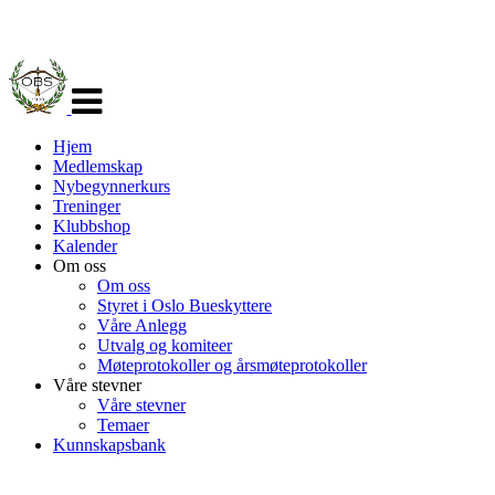
Veksle
navigasjon
Hjem
Medlemskap
Nybegynnerkurs
Treninger
Klubbshop
Kalender
Om oss
Om oss
Styret i Oslo Bueskyttere
Våre Anlegg
Utvalg og komiteer
Møteprotokoller og årsmøteprotokoller
Våre stevner
Våre stevner
Temaer
Kunnskapsbank