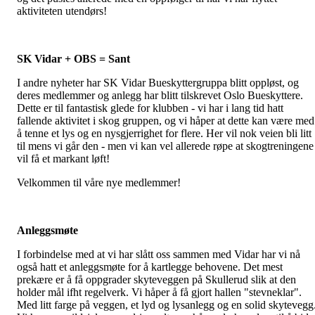
aktiviteten utendørs!
SK Vidar + OBS = Sant
I andre nyheter har SK Vidar Bueskyttergruppa blitt oppløst, og
deres medlemmer og anlegg har blitt tilskrevet Oslo Bueskyttere.
Dette er til fantastisk glede for klubben - vi har i lang tid hatt
fallende aktivitet i skog gruppen, og vi håper at dette kan være med
å tenne et lys og en nysgjerrighet for flere. Her vil nok veien bli litt
til mens vi går den - men vi kan vel allerede røpe at skogtreningene
vil få et markant løft!
Velkommen til våre nye medlemmer!
Anleggsmøte
I forbindelse med at vi har slått oss sammen med Vidar har vi nå
også hatt et anleggsmøte for å kartlegge behovene. Det mest
prekære er å få oppgrader skyteveggen på Skullerud slik at den
holder mål ifht regelverk. Vi håper å få gjort hallen "stevneklar".
Med litt farge på veggen, et lyd og lysanlegg og en solid skytevegg