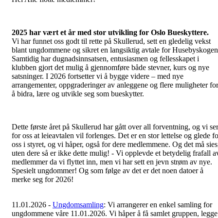
2025 har vært et år med stor utvikling for Oslo Bueskyttere.
Vi har funnet oss godt til rette på Skullerud, sett en gledelig vekst
blant ungdommene og sikret en langsiktig avtale for Husebyskogen
Samtidig har dugnadsinnsatsen, entusiasmen og fellesskapet i
klubben gjort det mulig å gjennomføre både stevner, kurs og nye
satsninger. I 2026 fortsetter vi å bygge videre – med nye
arrangementer, oppgraderinger av anleggene og flere muligheter fo
å bidra, lære og utvikle seg som bueskytter.
Dette første året på Skullerud har gått over all forventning, og vi se
for oss at leieavtalen vil forlenges. Det er en stor lettelse og glede f
oss i styret, og vi håper, også for dere medlemmene. Og det må sies
uten dere så er ikke dette mulig! - Vi opplevde et betydelig frafall a
medlemmer da vi flyttet inn, men vi har sett en jevn strøm av nye.
Spesielt ungdommer! Og som følge av det er det noen datoer å
merke seg for 2026!
11.01.2026 -
Ungdomsamling
: Vi arrangerer en enkel samling for
ungdommene våre 11.01.2026. Vi håper å få samlet gruppen, legge