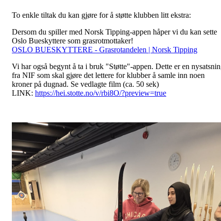
To enkle tiltak du kan gjøre for å støtte klubben litt ekstra:
Dersom du spiller med Norsk Tipping-appen håper vi du kan sette
Oslo Bueskyttere som grasrotmottaker!
OSLO BUESKYTTERE - Grasrotandelen | Norsk Tipping
Vi har også begynt å ta i bruk "Støtte"-appen. Dette er en nysatsni
fra NIF som skal gjøre det lettere for klubber å samle inn noen
kroner på dugnad. Se vedlagte film (ca. 50 sek)
LINK:
https://hei.stotte.no/v/rbi8O/?preview=true