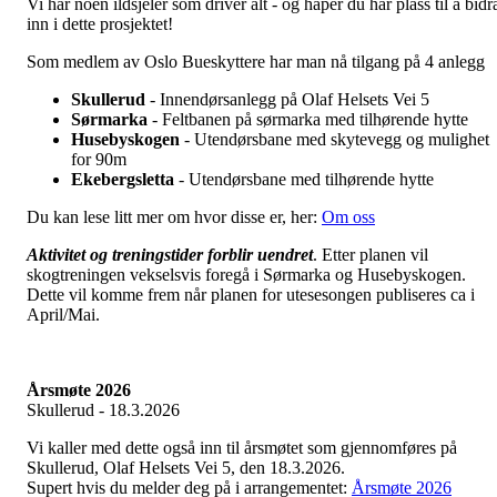
Vi har noen ildsjeler som driver alt - og håper du har plass til å bidr
inn i dette prosjektet!
Som medlem av Oslo Bueskyttere har man nå tilgang på 4 anlegg
Skullerud
- Innendørsanlegg på Olaf Helsets Vei 5
Sørmarka
- Feltbanen på sørmarka med tilhørende hytte
Husebyskogen
- Utendørsbane med skytevegg og mulighet
for 90m
Ekebergsletta
- Utendørsbane med tilhørende hytte
Du kan lese litt mer om hvor disse er, her:
Om oss
Aktivitet og treningstider forblir uendret
. Etter planen vil
skogtreningen vekselsvis foregå i Sørmarka og Husebyskogen.
Dette vil komme frem når planen for utesesongen publiseres ca i
April/Mai.
Årsmøte 2026
Skullerud - 18.3.2026
Vi kaller med dette også inn til årsmøtet som gjennomføres på
Skullerud, Olaf Helsets Vei 5, den 18.3.2026.
Supert hvis du melder deg på i arrangementet:
Årsmøte 2026