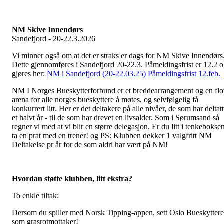
NM Skive Innendørs
Sandefjord - 20-22.3.2026
Vi minner også om at det er straks er dags for NM Skive Innendørs
Dette gjennomføres i Sandefjord 20-22.3. Påmeldingsfrist er 12.2 
gjøres her:
NM i Sandefjord (20-22.03.25) Påmeldingsfrist 12.feb.
NM I Norges Bueskytterforbund er et breddearrangement og en flo
arena for alle norges bueskyttere å møtes, og selvfølgelig få
konkurrert litt. Her er det deltakere på alle nivåer, de som har deltatt
et halvt år - til de som har drevet en livsalder. Som i Sørumsand så
regner vi med at vi blir en større delegasjon. Er du litt i tenkebokse
ta en prat med en trener! og PS: Klubben dekker 1 valgfritt NM
Deltakelse pr år for de som aldri har vært på NM!
Hvordan støtte klubben, litt ekstra?
To enkle tiltak:
Dersom du spiller med Norsk Tipping-appen, sett Oslo Bueskyttere
som grasrotmottaker!