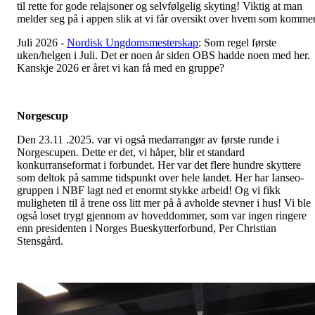
til rette for gode relajsoner og selvfølgelig skyting! Viktig at man
melder seg på i appen slik at vi får oversikt over hvem som kommer
Juli 2026 -
Nordisk Ungdomsmesterskap
: Som regel første
uken/helgen i Juli. Det er noen år siden OBS hadde noen med her.
Kanskje 2026 er året vi kan få med en gruppe?
Norgescup
Den 23.11 .2025. var vi også medarrangør av første runde i
Norgescupen. Dette er det, vi håper, blir et standard
konkurranseformat i forbundet. Her var det flere hundre skyttere
som deltok på samme tidspunkt over hele landet. Her har Ianseo-
gruppen i NBF lagt ned et enormt stykke arbeid! Og vi fikk
muligheten til å trene oss litt mer på å avholde stevner i hus! Vi ble
også loset trygt gjennom av hoveddommer, som var ingen ringere
enn presidenten i Norges Bueskytterforbund, Per Christian
Stensgård.