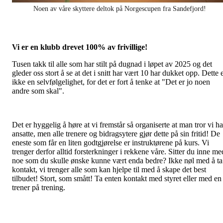
Noen av våre skyttere deltok på Norgescupen fra Sandefjord!
Vi er en klubb drevet 100% av frivillige!
Tusen takk til alle som har stilt på dugnad i løpet av 2025 og det
gleder oss stort å se at det i snitt har vært 10 har dukket opp. Dette 
ikke en selvfølgelighet, for det er fort å tenke at "Det er jo noen
andre som skal".
Det er hyggelig å høre at vi fremstår så organiserte at man tror vi ha
ansatte, men alle trenere og bidragsytere gjør dette på sin fritid! De
eneste som får en liten godtgjørelse er instruktørene på kurs. Vi
trenger derfor alltid forsterkninger i rekkene våre. Sitter du inne me
noe som du skulle ønske kunne vært enda bedre? Ikke nøl med å ta
kontakt, vi trenger alle som kan hjelpe til med å skape det best
tilbudet! Stort, som smått! Ta enten kontakt med styret eller med en
trener på trening.