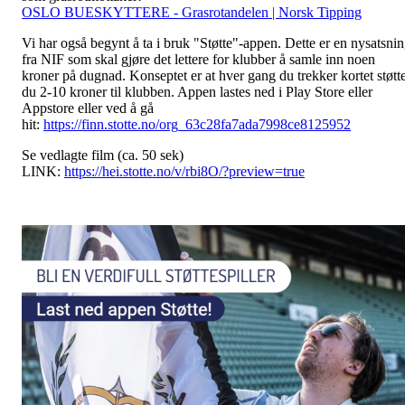
OSLO BUESKYTTERE - Grasrotandelen | Norsk Tipping
Vi har også begynt å ta i bruk "Støtte"-appen. Dette er en nysatsni
fra NIF som skal gjøre det lettere for klubber å samle inn noen
kroner på dugnad. Konseptet er at hver gang du trekker kortet støtt
du 2-10 kroner til klubben. Appen lastes ned i Play Store eller
Appstore eller ved å gå
hit:
https://finn.stotte.no/org_63c28fa7ada7998ce8125952
Se vedlagte film (ca. 50 sek)
LINK:
https://hei.stotte.no/v/rbi8O/?preview=true