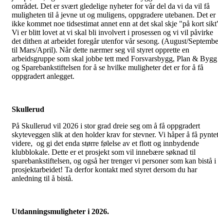
området. Det er svært gledelige nyheter for vår del da vi da vil få
muligheten til å jevne ut og muligens, oppgradere utebanen. Det er
ikke kommet noe tidsestimat annet enn at det skal skje "på kort sikt
Vi er blitt lovet at vi skal bli involvert i prosessen og vi vil påvirke
det dithen at arbeidet foregår utenfor vår sesong. (August/Septembe
til Mars/April). Når dette nærmer seg vil styret opprette en
arbeidsgruppe som skal jobbe tett med Forsvarsbygg, Plan & Bygg
og Sparebankstiftelsen for å se hvilke muligheter det er for å få
oppgradert anlegget.
Skullerud
På Skullerud vil 2026 i stor grad dreie seg om å få oppgradert
skyteveggen slik at den holder krav for stevner. Vi håper å få pynte
videre, og gi det enda større følelse av et flott og innbydende
klubblokale. Dette er et prosjekt som vil innebære søknad til
sparebankstiftelsen, og også her trenger vi personer som kan bistå i
prosjektarbeidet! Ta derfor kontakt med styret dersom du har
anledning til å bistå.
Utdanningsmuligheter i 2026.