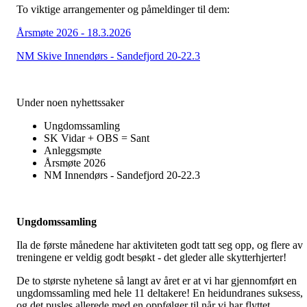
To viktige arrangementer og påmeldinger til dem:
Årsmøte 2026 - 18.3.2026
NM Skive Innendørs - Sandefjord 20-22.3
Under noen nyhettssaker
Ungdomssamling
SK Vidar + OBS = Sant
Anleggsmøte
Årsmøte 2026
NM Innendørs - Sandefjord 20-22.3
Ungdomssamling
Ila de første månedene har aktiviteten godt tatt seg opp, og flere av
treningene er veldig godt besøkt - det gleder alle skytterhjerter!
De to største nyhetene så langt av året er at vi har gjennomført en
ungdomssamling med hele 11 deltakere! En heidundranes suksess,
og det pusles allerede med en oppfølger til når vi har flyttet