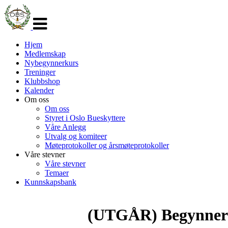
Veksle
navigasjon
Hjem
Medlemskap
Nybegynnerkurs
Treninger
Klubbshop
Kalender
Om oss
Om oss
Styret i Oslo Bueskyttere
Våre Anlegg
Utvalg og komiteer
Møteprotokoller og årsmøteprotokoller
Våre stevner
Våre stevner
Temaer
Kunnskapsbank
(UTGÅR) Begynnertr