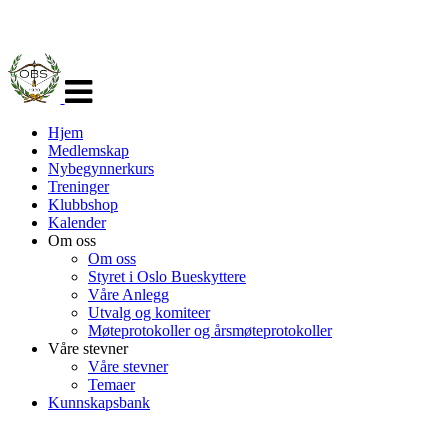
Veksle
navigasjon
Hjem
Medlemskap
Nybegynnerkurs
Treninger
Klubbshop
Kalender
Om oss
Om oss
Styret i Oslo Bueskyttere
Våre Anlegg
Utvalg og komiteer
Møteprotokoller og årsmøteprotokoller
Våre stevner
Våre stevner
Temaer
Kunnskapsbank