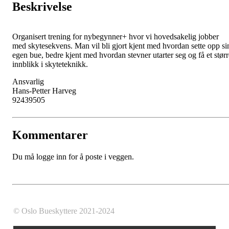
Beskrivelse
Organisert trening for nybegynner+ hvor vi hovedsakelig jobber
med skytesekvens. Man vil bli gjort kjent med hvordan sette opp si
egen bue, bedre kjent med hvordan stevner utarter seg og få et størr
innblikk i skyteteknikk.
Ansvarlig
Hans-Petter Harveg
92439505
Kommentarer
Du må logge inn for å poste i veggen.
© Oslo Bueskyttere 2021-2024