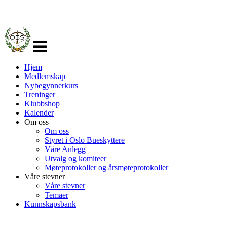
Veksle
navigasjon
Hjem
Medlemskap
Nybegynnerkurs
Treninger
Klubbshop
Kalender
Om oss
Om oss
Styret i Oslo Bueskyttere
Våre Anlegg
Utvalg og komiteer
Møteprotokoller og årsmøteprotokoller
Våre stevner
Våre stevner
Temaer
Kunnskapsbank