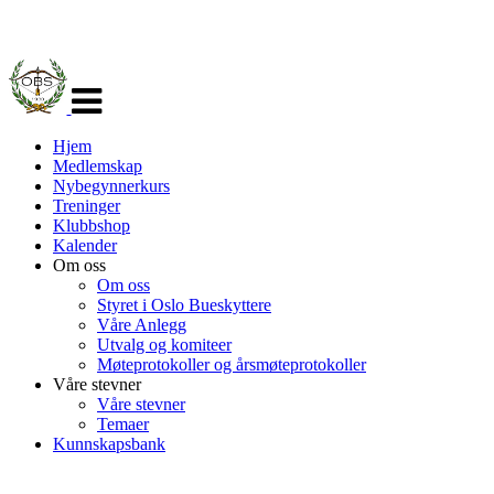
Veksle
navigasjon
Hjem
Medlemskap
Nybegynnerkurs
Treninger
Klubbshop
Kalender
Om oss
Om oss
Styret i Oslo Bueskyttere
Våre Anlegg
Utvalg og komiteer
Møteprotokoller og årsmøteprotokoller
Våre stevner
Våre stevner
Temaer
Kunnskapsbank