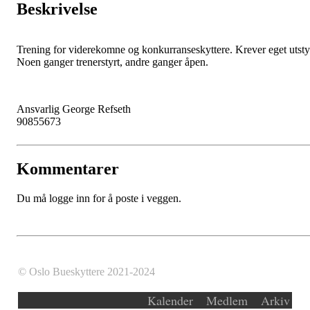
Beskrivelse
Trening for viderekomne og konkurranseskyttere. Krever eget utsty
Noen ganger trenerstyrt, andre ganger åpen.
Ansvarlig George Refseth
90855673
Kommentarer
Du må logge inn for å poste i veggen.
© Oslo Bueskyttere 2021-2024
Kalender
Medlem
Arkiv