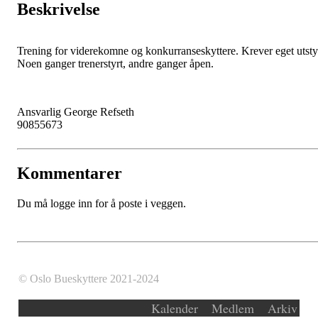
Beskrivelse
Trening for viderekomne og konkurranseskyttere. Krever eget utsty
Noen ganger trenerstyrt, andre ganger åpen.
Ansvarlig George Refseth
90855673
Kommentarer
Du må logge inn for å poste i veggen.
© Oslo Bueskyttere 2021-2024
Kalender
Medlem
Arkiv