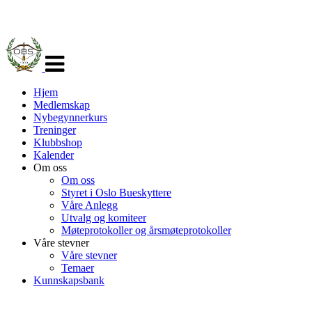
Veksle
navigasjon
Hjem
Medlemskap
Nybegynnerkurs
Treninger
Klubbshop
Kalender
Om oss
Om oss
Styret i Oslo Bueskyttere
Våre Anlegg
Utvalg og komiteer
Møteprotokoller og årsmøteprotokoller
Våre stevner
Våre stevner
Temaer
Kunnskapsbank