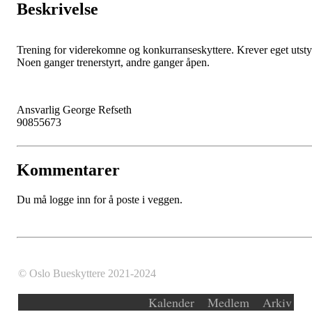
Beskrivelse
Trening for viderekomne og konkurranseskyttere. Krever eget utsty
Noen ganger trenerstyrt, andre ganger åpen.
Ansvarlig George Refseth
90855673
Kommentarer
Du må logge inn for å poste i veggen.
© Oslo Bueskyttere 2021-2024
Kalender
Medlem
Arkiv