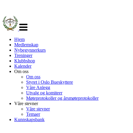
Veksle
navigasjon
Hjem
Medlemskap
Nybegynnerkurs
Treninger
Klubbshop
Kalender
Om oss
Om oss
Styret i Oslo Bueskyttere
Våre Anlegg
Utvalg og komiteer
Møteprotokoller og årsmøteprotokoller
Våre stevner
Våre stevner
Temaer
Kunnskapsbank