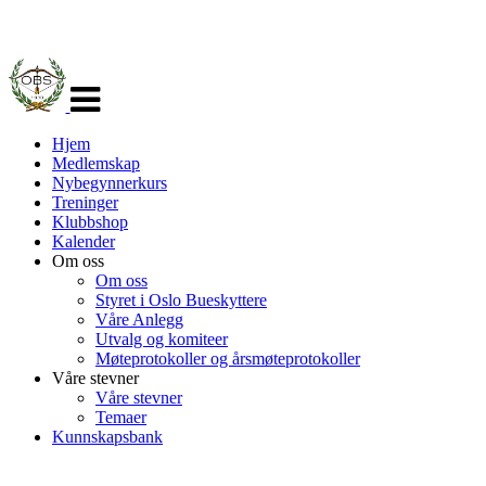
Veksle
navigasjon
Hjem
Medlemskap
Nybegynnerkurs
Treninger
Klubbshop
Kalender
Om oss
Om oss
Styret i Oslo Bueskyttere
Våre Anlegg
Utvalg og komiteer
Møteprotokoller og årsmøteprotokoller
Våre stevner
Våre stevner
Temaer
Kunnskapsbank