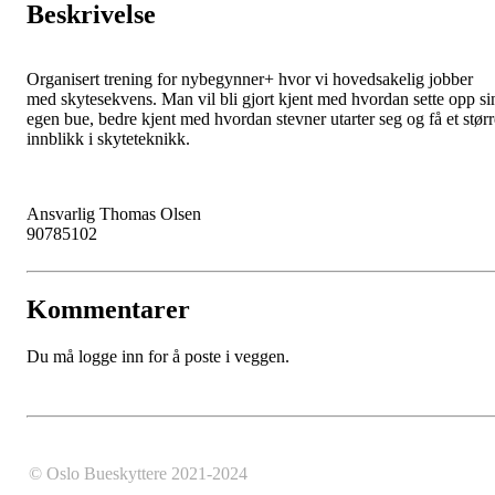
Beskrivelse
Organisert trening for nybegynner+ hvor vi hovedsakelig jobber
med skytesekvens. Man vil bli gjort kjent med hvordan sette opp si
egen bue, bedre kjent med hvordan stevner utarter seg og få et størr
innblikk i skyteteknikk.
Ansvarlig Thomas Olsen
90785102
Kommentarer
Du må logge inn for å poste i veggen.
© Oslo Bueskyttere 2021-2024