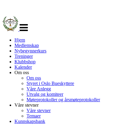
Veksle
navigasjon
Hjem
Medlemskap
Nybegynnerkurs
Treninger
Klubbshop
Kalender
Om oss
Om oss
Styret i Oslo Bueskyttere
Våre Anlegg
Utvalg og komiteer
Møteprotokoller og årsmøteprotokoller
Våre stevner
Våre stevner
Temaer
Kunnskapsbank