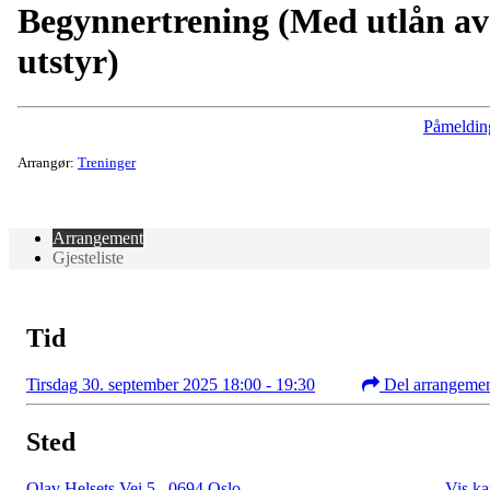
Begynnertrening (Med utlån av
utstyr)
Påmeldin
Arrangør:
Treninger
Arrangement
Gjesteliste
Tid
Tirsdag 30. september 2025 18:00 - 19:30
Del arrangeme
Sted
Olav Helsets Vei 5
,
0694 Oslo
Vis ka