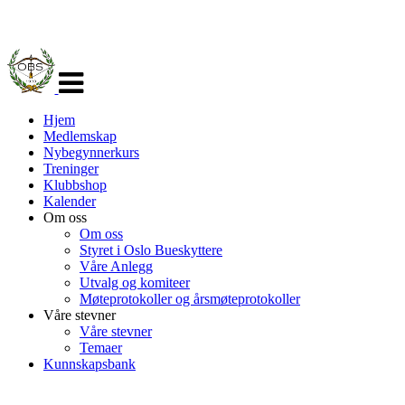
Veksle
navigasjon
Hjem
Medlemskap
Nybegynnerkurs
Treninger
Klubbshop
Kalender
Om oss
Om oss
Styret i Oslo Bueskyttere
Våre Anlegg
Utvalg og komiteer
Møteprotokoller og årsmøteprotokoller
Våre stevner
Våre stevner
Temaer
Kunnskapsbank