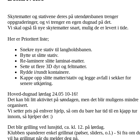
Skytematter og stativene deres på utendørsbanen trenger
oppgraderinger, og vi trenger en egen dugnad på det.
Vi skal også få nye skytematter snart, mulig de er levert i tide.
Her er Prioritert liste;
Snekre nye stativ til langholdsbanen.
Bytte ut slitte stativ.
Re-laminere slitte laminat-matter.
Sette ut flere 3D dyr og feltmatter.
Rydde i/rundt kontainere.
Kappe opp slitte matter/stativ og legge avfall i sekker for
senere utkjøring.
Hoved-dugnad lørdag 24.05 10-16!
Det kan bli litt aktivitet på søndagen, men det blir muligens mindre
organisert.
Vi setter pris på enhver hjelp, så om du bare har tid til en kjapp tur
innom, så hjelper det :)
Det blir grilling ved lunsjtid, ca. kl. 12. på lørdag.
Klubben spanderer enkel grillmat (pølser, sliders, o.l.) - Si fra om d
vil ha grillmat når du melder deg på.