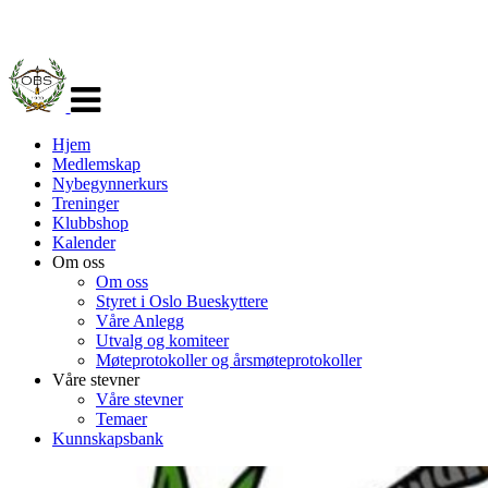
Veksle
navigasjon
Hjem
Medlemskap
Nybegynnerkurs
Treninger
Klubbshop
Kalender
Om oss
Om oss
Styret i Oslo Bueskyttere
Våre Anlegg
Utvalg og komiteer
Møteprotokoller og årsmøteprotokoller
Våre stevner
Våre stevner
Temaer
Kunnskapsbank