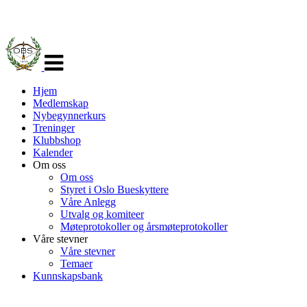
Veksle
navigasjon
Hjem
Medlemskap
Nybegynnerkurs
Treninger
Klubbshop
Kalender
Om oss
Om oss
Styret i Oslo Bueskyttere
Våre Anlegg
Utvalg og komiteer
Møteprotokoller og årsmøteprotokoller
Våre stevner
Våre stevner
Temaer
Kunnskapsbank