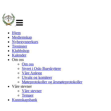
Veksle
navigasjon
Hjem
Medlemskap
Nybegynnerkurs
Treninger
Klubbshop
Kalender
Om oss
Om oss
Styret i Oslo Bueskyttere
Våre Anlegg
Utvalg og komiteer
Møteprotokoller og årsmøteprotokoller
Våre stevner
Våre stevner
Temaer
Kunnskapsbank