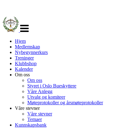
Veksle
navigasjon
Hjem
Medlemskap
Nybegynnerkurs
Treninger
Klubbshop
Kalender
Om oss
Om oss
Styret i Oslo Bueskyttere
Våre Anlegg
Utvalg og komiteer
Møteprotokoller og årsmøteprotokoller
Våre stevner
Våre stevner
Temaer
Kunnskapsbank