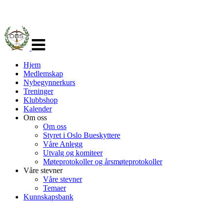
Veksle
navigasjon
Hjem
Medlemskap
Nybegynnerkurs
Treninger
Klubbshop
Kalender
Om oss
Om oss
Styret i Oslo Bueskyttere
Våre Anlegg
Utvalg og komiteer
Møteprotokoller og årsmøteprotokoller
Våre stevner
Våre stevner
Temaer
Kunnskapsbank