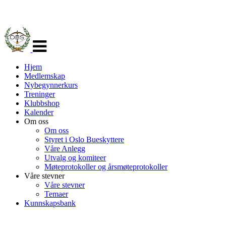
Veksle
navigasjon
Hjem
Medlemskap
Nybegynnerkurs
Treninger
Klubbshop
Kalender
Om oss
Om oss
Styret i Oslo Bueskyttere
Våre Anlegg
Utvalg og komiteer
Møteprotokoller og årsmøteprotokoller
Våre stevner
Våre stevner
Temaer
Kunnskapsbank