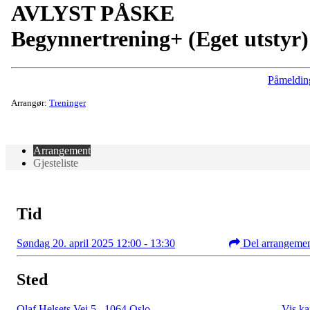
AVLYST PÅSKE
Begynnertrening+ (Eget utstyr)
Påmeldin
Arrangør:
Treninger
Arrangement
Gjesteliste
Tid
Søndag 20. april 2025 12:00 - 13:30
Del arrangeme
Sted
Olaf Helsets Vei 5
,
1064 Oslo
Vis ka