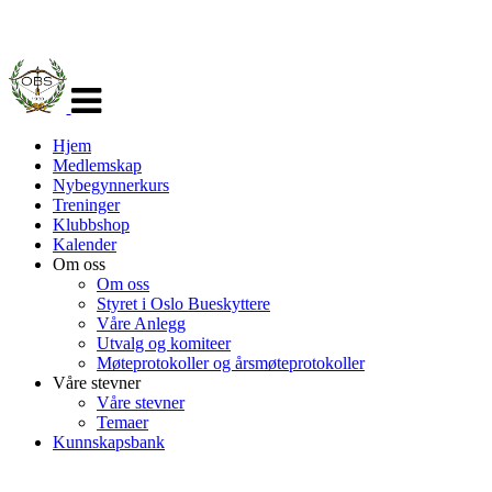
Veksle
navigasjon
Hjem
Medlemskap
Nybegynnerkurs
Treninger
Klubbshop
Kalender
Om oss
Om oss
Styret i Oslo Bueskyttere
Våre Anlegg
Utvalg og komiteer
Møteprotokoller og årsmøteprotokoller
Våre stevner
Våre stevner
Temaer
Kunnskapsbank