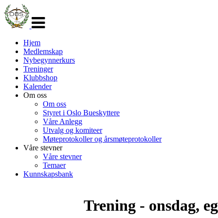
Veksle
navigasjon
Hjem
Medlemskap
Nybegynnerkurs
Treninger
Klubbshop
Kalender
Om oss
Om oss
Styret i Oslo Bueskyttere
Våre Anlegg
Utvalg og komiteer
Møteprotokoller og årsmøteprotokoller
Våre stevner
Våre stevner
Temaer
Kunnskapsbank
Trening - onsdag, ege