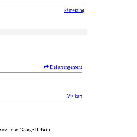
Påmelding
Del arrangement
Vis kart
Ansvarlig: George Refseth.