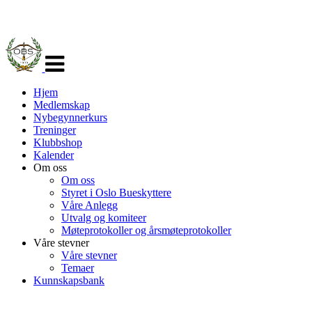
Veksle
navigasjon
Hjem
Medlemskap
Nybegynnerkurs
Treninger
Klubbshop
Kalender
Om oss
Om oss
Styret i Oslo Bueskyttere
Våre Anlegg
Utvalg og komiteer
Møteprotokoller og årsmøteprotokoller
Våre stevner
Våre stevner
Temaer
Kunnskapsbank