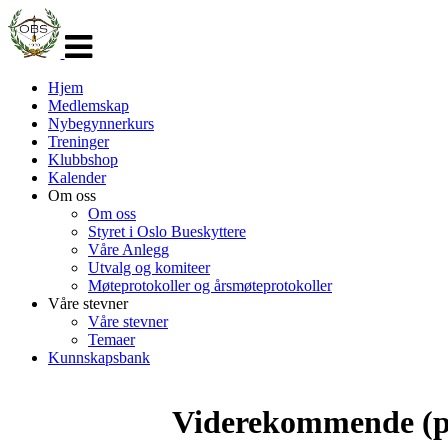
Veksle
navigasjon
Hjem
Medlemskap
Nybegynnerkurs
Treninger
Klubbshop
Kalender
Om oss
Om oss
Styret i Oslo Bueskyttere
Våre Anlegg
Utvalg og komiteer
Møteprotokoller og årsmøteprotokoller
Våre stevner
Våre stevner
Temaer
Kunnskapsbank
Viderekommende (pu