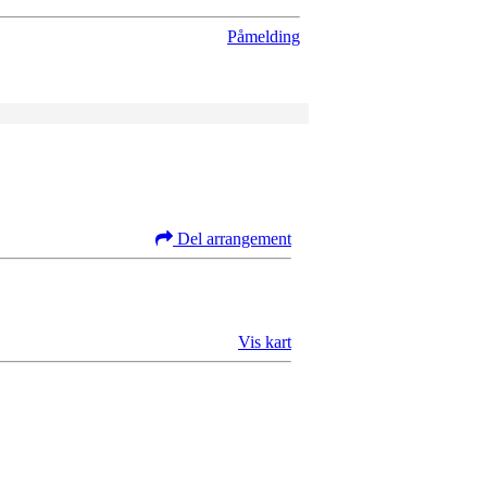
Påmelding
Del arrangement
Vis kart