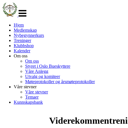
Veksle
navigasjon
Hjem
Medlemskap
Nybegynnerkurs
Treninger
Klubbshop
Kalender
Om oss
Om oss
Styret i Oslo Bueskyttere
Våre Anlegg
Utvalg og komiteer
Møteprotokoller og årsmøteprotokoller
Våre stevner
Våre stevner
Temaer
Kunnskapsbank
Viderekommentrenin