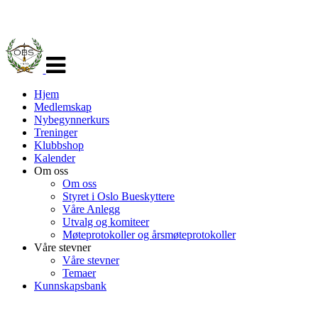
Veksle
navigasjon
Hjem
Medlemskap
Nybegynnerkurs
Treninger
Klubbshop
Kalender
Om oss
Om oss
Styret i Oslo Bueskyttere
Våre Anlegg
Utvalg og komiteer
Møteprotokoller og årsmøteprotokoller
Våre stevner
Våre stevner
Temaer
Kunnskapsbank