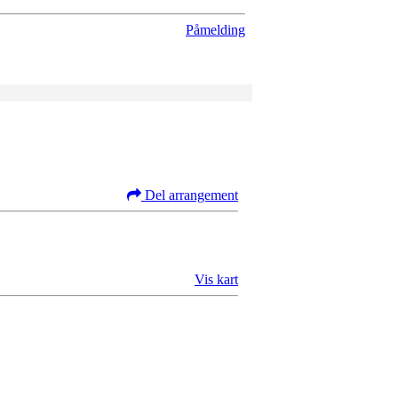
Påmelding
Del arrangement
Vis kart