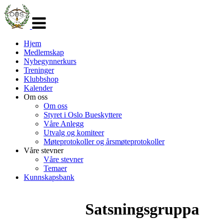
Veksle
navigasjon
Hjem
Medlemskap
Nybegynnerkurs
Treninger
Klubbshop
Kalender
Om oss
Om oss
Styret i Oslo Bueskyttere
Våre Anlegg
Utvalg og komiteer
Møteprotokoller og årsmøteprotokoller
Våre stevner
Våre stevner
Temaer
Kunnskapsbank
Satsningsgruppa