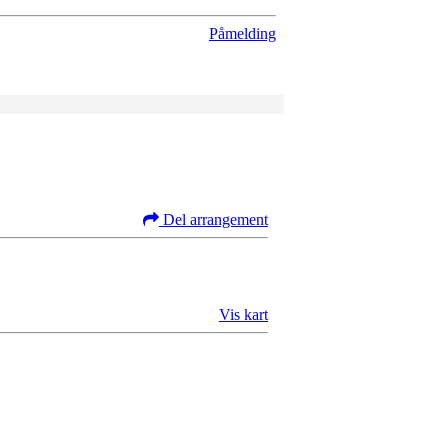
Påmelding
Del arrangement
Vis kart