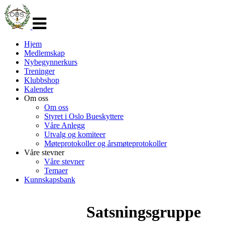
Veksle
navigasjon
Hjem
Medlemskap
Nybegynnerkurs
Treninger
Klubbshop
Kalender
Om oss
Om oss
Styret i Oslo Bueskyttere
Våre Anlegg
Utvalg og komiteer
Møteprotokoller og årsmøteprotokoller
Våre stevner
Våre stevner
Temaer
Kunnskapsbank
Satsningsgruppe